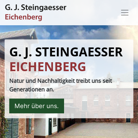
Skip
Steingaesser – Eichenberg – Forstservice |
to
Steingaesser Eichenberg
Miltenberg
content
G. J. STEINGAESSER
EICHENBERG
Natur und Nachhaltigkeit treibt uns seit
Generationen an.
Mehr über uns.